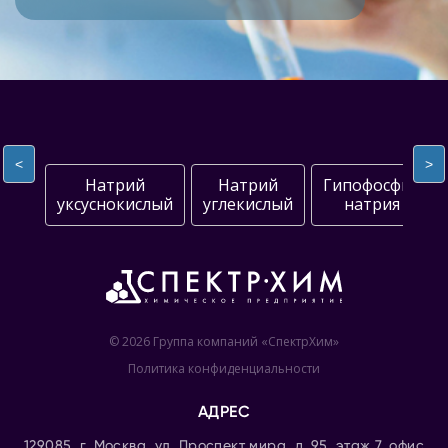
<
>
Натрий
Натрий
Гипофосфит
уксуснокислый
углекислый
натрия
© 2026 Группа компаний «СпектрХим»
Политика конфиденциальности
АДРЕС
129085, г. Москва, ул. Проспект мира, д. 95, этаж 7, офис