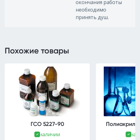
окончания работы
необходимо
принять душ.
Похожие товары
ГСО 5227-90
Полиакрилов
В наличии
В нал