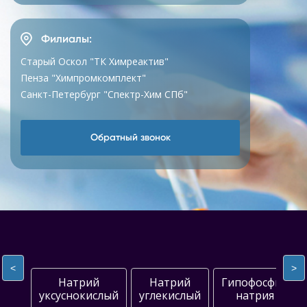
Филиалы:
Старый Оскол "ТК Химреактив"
Пенза "Химпромкомплект"
Санкт-Петербург "Спектр-Хим СПб"
Обратный звонок
<
>
Натрий
Натрий
Гипофосфит
уксуснокислый
углекислый
натрия