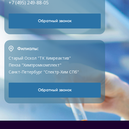
+7 (495) 249-88-05
Обратный звонок
Филиалы:
Старый Оскол "ТК Химреактив"
Пенза "Химпромкомплект"
Санкт-Петербург "Спектр-Хим СПб"
Обратный звонок