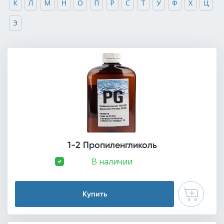
К
Л
М
Н
О
П
Р
С
Т
У
Ф
Х
Ц
Э
1-2 Пропиленгликоль
В наличии
Купить