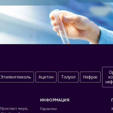
О
Этиленгликоль
Ацетон
Толуол
Нефрас
кс
неф
ИНФОРМАЦИЯ
. Проспект мира,
Гарантии