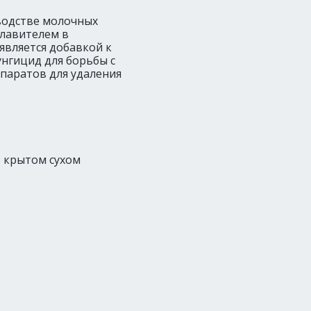
водстве молочных
плавителем в
является добавкой к
унгицид для борьбы с
епаратов для удаления
 крытом сухом