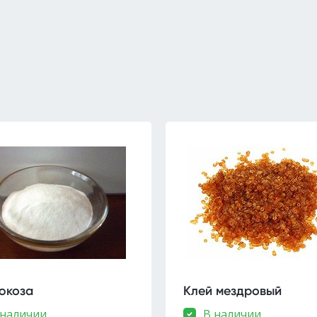
юкоза
Клей мездровый
 наличии
В наличии