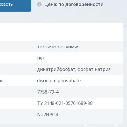
Цена: по договоренности
казать
техническая химия
нет
динатрийфосфат; фосфат натрия
ие
disodium phosphate
7758-79-4
ТУ 2148-021-05761689-98
Na2HPO4