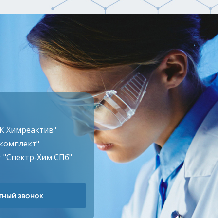
ТК Химреактив"
комплект"
 "Спектр-Хим СПб"
ный звонок