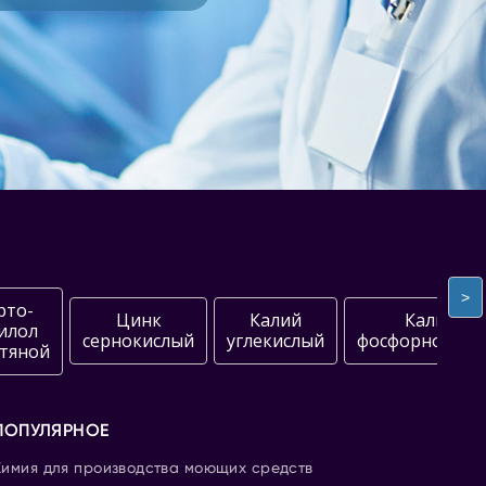
>
рто-
Цинк
Калий
Калий
илол
сернокислый
углекислый
фосфорнокисл
тяной
ПОПУЛЯРНОЕ
Химия для производства моющих средств