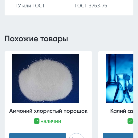
ТУ или ГОСТ
ГОСТ 3763-76
Похожие товары
Аммоний хлористый порошок
Калий азо
В наличии
В н