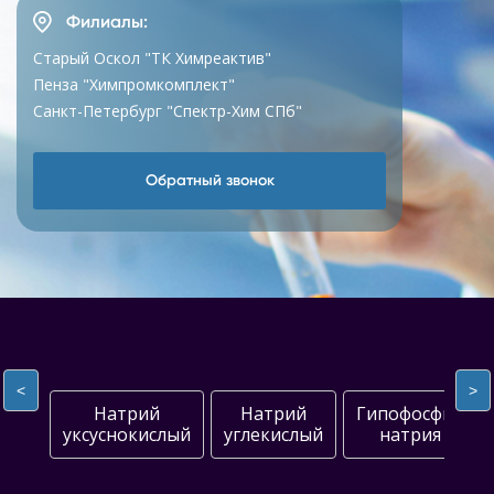
Филиалы:
Старый Оскол "ТК Химреактив"
Пенза "Химпромкомплект"
Санкт-Петербург "Спектр-Хим СПб"
Обратный звонок
<
>
Натрий
Натрий
Гипофосфит
уксуснокислый
углекислый
натрия