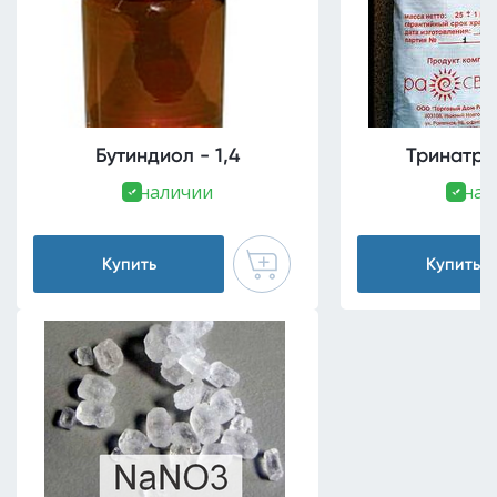
Бутиндиол - 1,4
Тринатр
В наличии
В нал
Купить
Купить