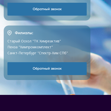
Обратный звонок
Филиалы:
Старый Оскол "ТК Химреактив"
Пенза "Химпромкомплект"
Санкт-Петербург "Спектр-Хим СПб"
Обратный звонок