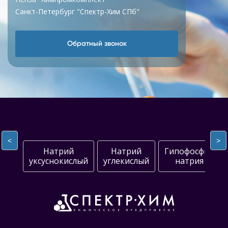
Санкт-Петербург "Спектр-Хим СПб"
Обратный звонок
<
>
Натрий
Натрий
Гипофосфит
уксуснокислый
углекислый
натрия