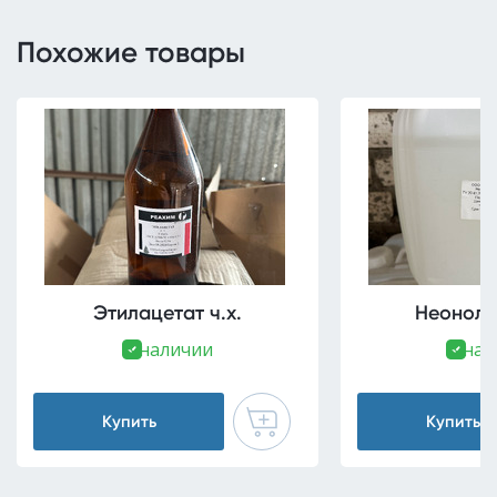
Похожие товары
Этилацетат ч.х.
Неонол 
В наличии
В нал
Купить
Купить