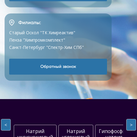
Филиалы:
Старый Оскол "ТК Химреактив"
Пенза "Химпромкомплект"
Санкт-Петербург "Спектр-Хим СПб"
Обратный звонок
<
>
Натрий
Натрий
Гипофосфит