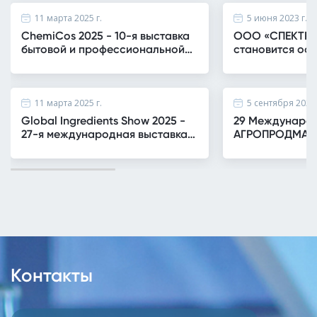
11 марта 2025 г.
5 июня 2023 г.
ChemiCos 2025 - 10-я выставка
ООО «СПЕКТР-Х
бытовой и профессиональной
становится оф
химии, сырья, упаковки и
дилером всех 
оборудования для
АО «Химический
производства МСТХ
Карпова»
11 марта 2025 г.
5 сентября 2024 
Global Ingredients Show 2025 -
29 Международ
27-я международная выставка
АГРОПРОДМАШ
ингредиентов, сырья и
оборудования для их
производства
Контакты