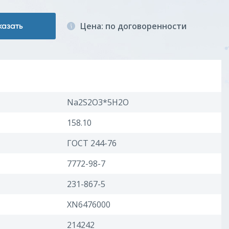
Цена: по договоренности
казать
Na2S2O3*5H2O
158.10
ГОСТ 244-76
7772-98-7
231-867-5
XN6476000
214242