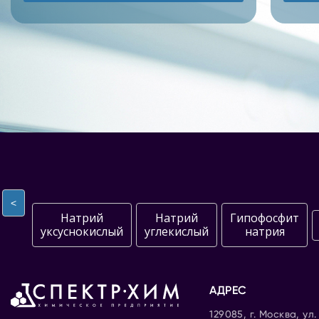
<
Натрий
Натрий
Гипофосфит
уксуснокислый
углекислый
натрия
АДРЕС
129085, г. Москва, ул