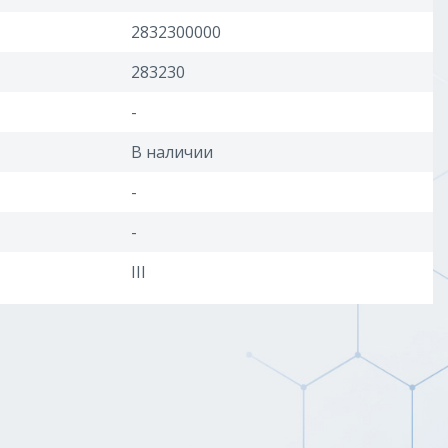
2832300000
283230
-
В наличии
-
-
III