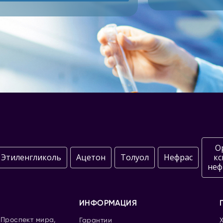
О
Этиленгликоль
Ацетон
Толуол
Нефрас
кс
неф
ИНФОРМАЦИЯ
. Проспект мира,
Гарантии