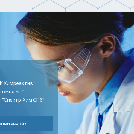
ТК Химреактив"
комплект"
 "Спектр-Хим СПб"
ный звонок