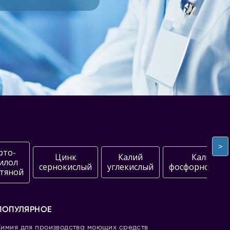
>
рто-
Цинк
Калий
Калий
илол
сернокислый
углекислый
фосфорнокисл
тяной
ПОПУЛЯРНОЕ
Химия для производства моющих средств