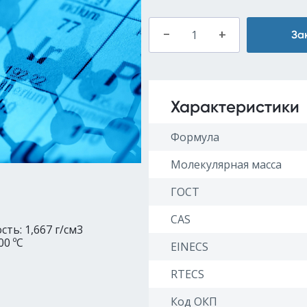
–
+
За
Характеристики
Формула
Молекулярная масса
ГОСТ
CAS
ть: 1,667 г/см3
00 ºC
EINECS
RTECS
Код ОКП