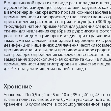
В медицинской практике в виде раствора для инъек
и десенсибилизирующее средство или наружное, как 
в ветеринарии как средство против кожных заболев
промышленности при производстве лекарственных ср
приготовления растворов натрия тиосульфата 30 % д
тиосульфат натрия применяется для удаления следов 
тканей для извлечения серебра из руд; фиксаж в фото
реактив в иодометрии противоядие при отравлении: A
тяжёлыми металлами, цианидами (переводит их в род
дезинфекции кишечника; для лечения чесотки (совмест
противовоспалительное и противоожоговое средство
как среда для определения молекулярных весов по 
замерзания (криоскопическая константа 4,26°) в пищ
промышленности зарегистрирован в качестве пищево
для бетона. для очищения тканей от иода
Хранение
Упаковка: По 0,5 кг; 1 кг; 5 кг; 10 кг; 35 кг; 40 кг; 45 к
пленки полиэтиленовой или бумаги упаковочной с п
Хранение: В сухом месте, в хорошо упакованной таре. 