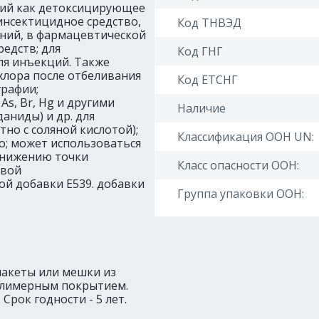
ций как детоксицирующее
инсектицидное средство,
Код ТНВЭД
аний, в фармацевтической
едств; для
Код ГНГ
ля инъекций. Также
хлора после отбеливания
Код ЕТСНГ
графии;
s, Br, Hg и другими
Наличие
аниды) и др. для
но с соляной кислотой);
Классификация ООН UN:
; может использоваться
понижению точки
Класс опасности ООН:
евой
й добавки E539. добавки
Группа упаковки ООН:
г в пакеты или мешки из
олимерным покрытием.
Срок годности - 5 лет.