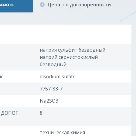
Цена: по договоренности
казать
натрия сульфит безводный,
натрий сернистокислый
безводный
ие
disodium sulfite
7757-83-7
Na2SO3
о ДОПОГ
8
техническая химия