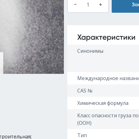
–
+
За
Характеристики
Синонимы
Международное назван
CAS №
Химическая формула
Класс опасности груза п
(ООН)
Тип
троительная;