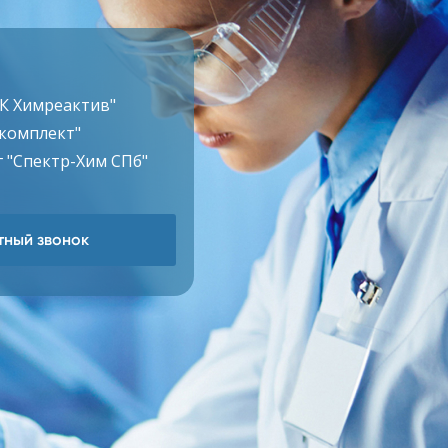
ТК Химреактив"
комплект"
 "Спектр-Хим СПб"
ный звонок