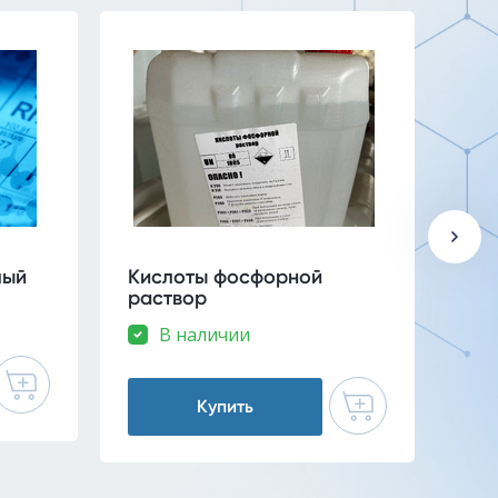
лый
Кислоты фосфорной
Сор
раствор
В наличии
Купить