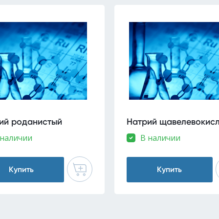
ий роданистый
Натрий щавелевокис
 наличии
В наличии
Купить
Купить