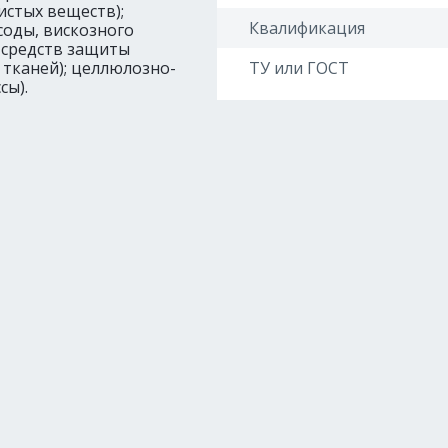
истых веществ);
Квалификация
соды, вискозного
 средств защиты
 тканей); целлюлозно-
ТУ или ГОСТ
сы).