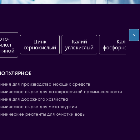
>
рто-
Цинк
Калий
Калий
илол
сернокислый
углекислый
фосфорнокисл
тяной
ПОПУЛЯРНОЕ
Химия для производства моющих средств
Химическое сырье для лакокрасочной промышленности
Химия для дорожного хозяйства
Химическое сырье для металлургии
Химические реагенты для очистки воды