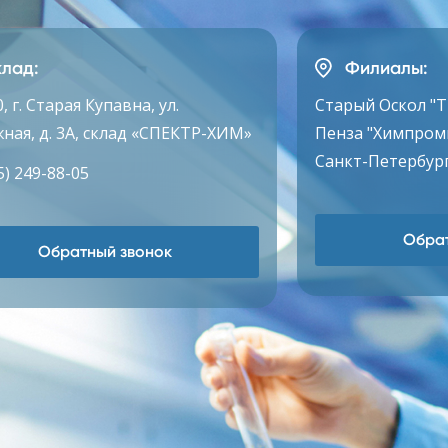
лад:
Филиалы:
, г. Старая Купавна, ул.
Старый Оскол "
ная, д. 3А, склад «СПЕКТР-ХИМ»
Пенза "Химпром
Санкт-Петербург
5) 249-88-05
Обрат
Обратный звонок