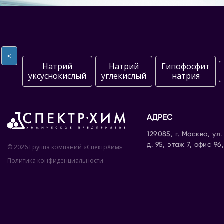
<
Натрий
Натрий
Гипофосфит
уксуснокислый
углекислый
натрия
АДРЕС
129085, г. Москва, ул
д. 95, этаж 7, офис 96
© 2026 Группа компаний «СпектрХим»
Политика конфиденциальности