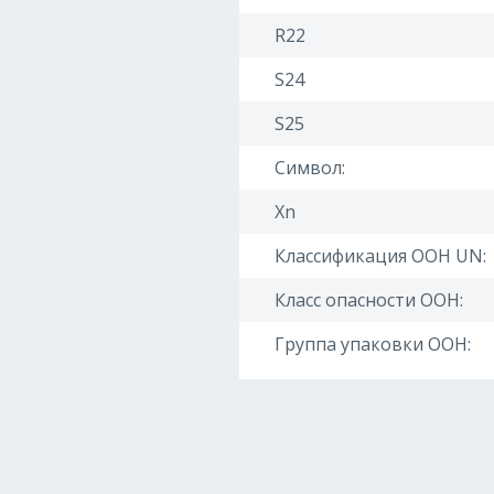
R22
S24
S25
Символ:
Xn
Классификация ООН UN:
Класс опасности ООН:
Группа упаковки ООН: