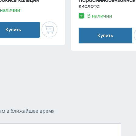
оокись кальция
Парааминобензойная
кислота
 наличии
В наличии
Купить
Купить
ам в ближайшее время