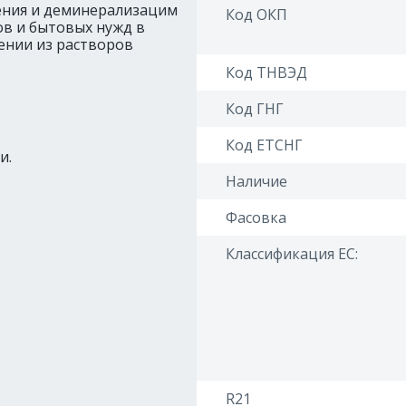
ения и деминерализацим
Код ОКП
ов и бытовых нужд в
ении из растворов
Код ТНВЭД
Код ГНГ
Код ЕТСНГ
и.
Наличие
Фасовка
Классификация ЕС:
R21