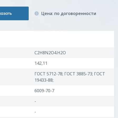
Цена: по договоренности
казать
C2H8N2O4.H2O
142,11
ГОСТ 5712-78; ГОСТ 3885-73; ГОСТ
19433-88;
6009-70-7
-
-