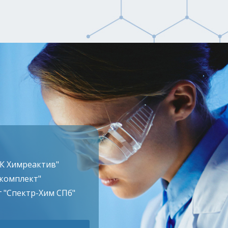
ТК Химреактив"
комплект"
 "Спектр-Хим СПб"