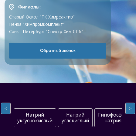
Филиалы:
Старый Оскол "ТК Химреактив"
Пенза "Химпромкомплект"
Санкт-Петербург "Спектр-Хим СПб"
Обратный звонок
<
>
Натрий
Натрий
Гипофосфит
уксуснокислый
углекислый
натрия