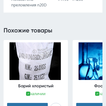
преломления n20D
Похожие товары
Барий хлористый
Фоско
В наличии
В нал