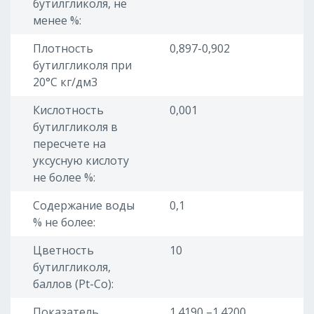
бутилгликоля, не
менее %:
Плотность
0,897-0,902
бутилгликоля при
20°С кг/дм3
Кислотность
0,001
бутилгликоля в
пересчете на
уксусную кислоту
не более %:
Содержание воды
0,1
% не более:
Цветность
10
бутилгликоля,
баллов (Pt-Co):
Показатель
1.4190 –1.4200