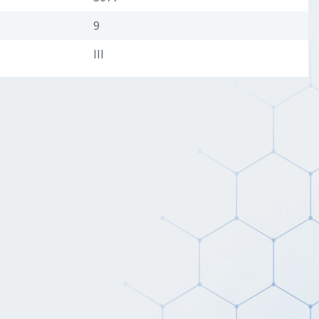
9
III