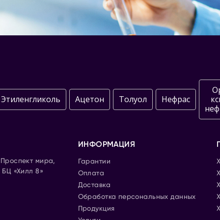
О
Этиленгликоль
Ацетон
Толуол
Нефрас
кс
неф
ИНФОРМАЦИЯ
. Проспект мира,
Гарантии
, БЦ «Хилл 8»
Оплата
Доставка
Обработка персональных данных
Продукция