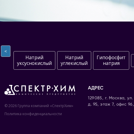
<
Натрий
Натрий
Гипофосфит
уксуснокислый
углекислый
натрия
АДРЕС
129085, г. Москва, ул
д. 95, этаж 7, офис 96
© 2026 Группа компаний «СпектрХим»
Политика конфиденциальности