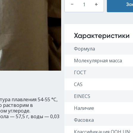
–
+
За
Характеристики
Формула
Молекулярная масса
ГОСТ
CAS
EINECS
ура плавления 54-55 °C,
ко растворим в
Наличие
ом углероде.
ола — 57,5 г, воды — 0,03
Фасовка
Классификация ООН UN: