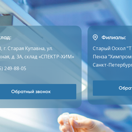
лад:
Филиалы:
, г. Старая Купавна, ул.
Старый Оскол "
ная, д. 3А, склад «СПЕКТР-ХИМ»
Пенза "Химпром
Санкт-Петербург
5) 249-88-05
Обрат
Обратный звонок