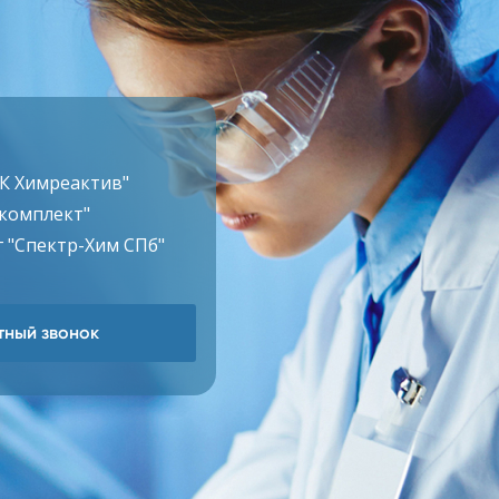
ТК Химреактив"
комплект"
 "Спектр-Хим СПб"
ный звонок