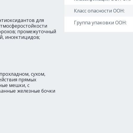
Класс опасности ООН:
нтиоксидантов для
Группа упаковки ООН:
атмосферостойкости
орохов; промежуточный
й, инсектицидов;
прохладном, сухом,
ействия прямых
ные мешки, с
ванные железные бочки