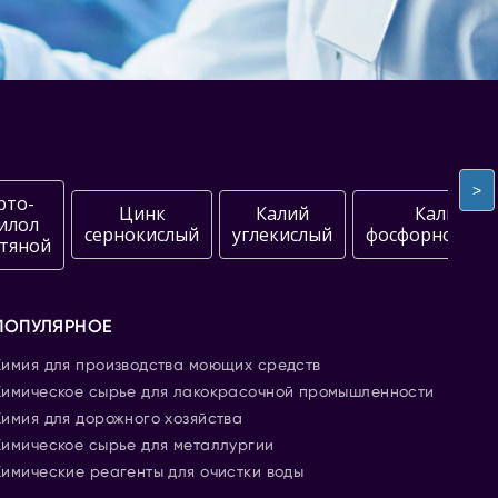
>
рто-
Цинк
Калий
Калий
илол
сернокислый
углекислый
фосфорнокисл
тяной
ПОПУЛЯРНОЕ
Химия для производства моющих средств
Химическое сырье для лакокрасочной промышленности
Химия для дорожного хозяйства
Химическое сырье для металлургии
Химические реагенты для очистки воды