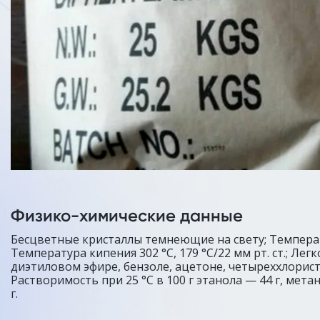
Физико-химические данные
Бесцветные кристаллы темнеющие на свету; Температ
Температура кипения 302 °C, 179 °C/22 мм рт. ст.; Лег
диэтиловом эфире, бензоле, ацетоне, четыреххлорист
Растворимость при 25 °C в 100 г этанола — 44 г, метан
г.