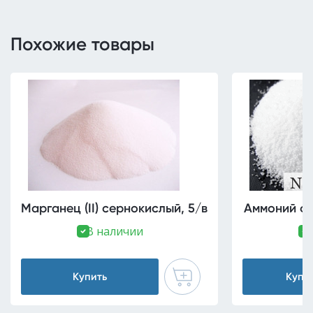
Похожие товары
Марганец (II) сернокислый, 5/в
Аммоний ф
В наличии
В 
Купить
Купи