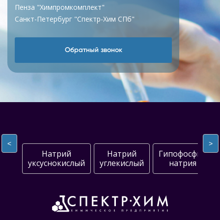
Пенза "Химпромкомплект"
Санкт-Петербург "Спектр-Хим СПб"
Обратный звонок
<
>
Натрий
Натрий
Гипофосфит
уксуснокислый
углекислый
натрия