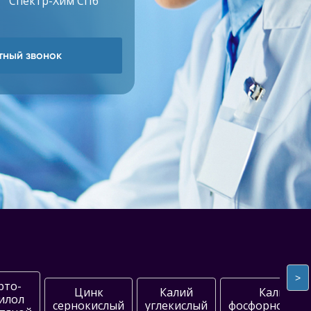
 "Спектр-Хим СПб"
ный звонок
>
рто-
Цинк
Калий
Калий
илол
сернокислый
углекислый
фосфорнокисл