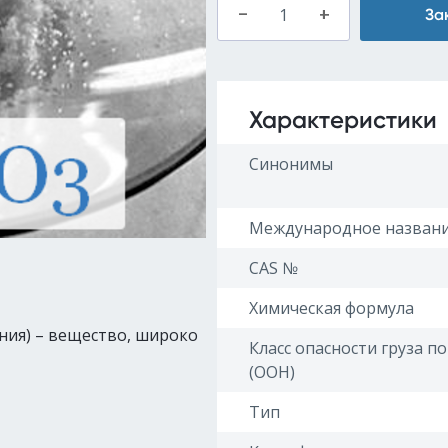
–
+
За
Характеристики
Синонимы
Международное назван
CAS №
Химическая формула
ния) – вещество, широко
Класс опасности груза п
(ООН)
Тип