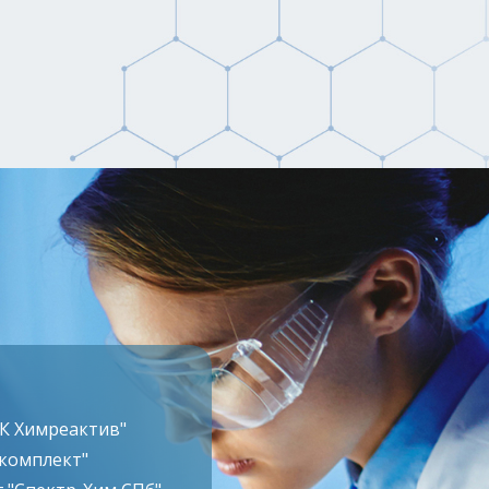
ТК Химреактив"
комплект"