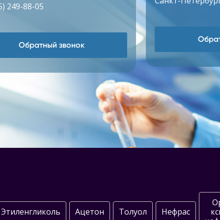
Санкт-Петербург
5) 249-88-05
Обрат
Обратный звонок
О
Этиленгликоль
Ацетон
Толуол
Нефрас
кс