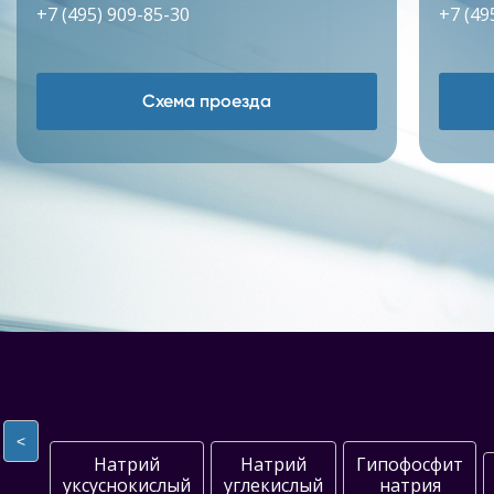
+7 (495) 909-85-30
+7 (49
Схема проезда
<
Натрий
Натрий
Гипофосфит
уксуснокислый
углекислый
натрия