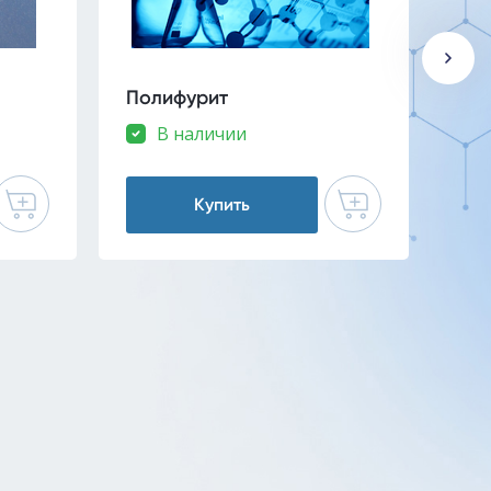
Полифурит
Ме
бо
В наличии
Купить