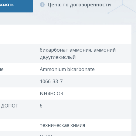
Цена: по договоренности
казать
бикарбонат аммония, аммоний
двууглекислый
ие
Ammonium bicarbonate
1066-33-7
NH4HCO3
о ДОПОГ
6
техническая химия