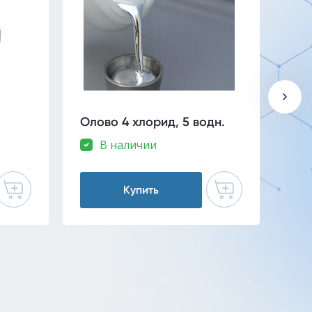
Олово 4 хлорид, 5 водн.
Ка
же
В наличии
Купить