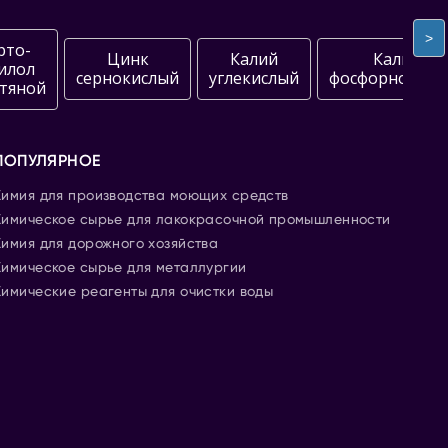
>
рто-
Цинк
Калий
Калий
илол
сернокислый
углекислый
фосфорнокисл
тяной
ПОПУЛЯРНОЕ
Химия для производства моющих средств
Химическое сырье для лакокрасочной промышленности
Химия для дорожного хозяйства
Химическое сырье для металлургии
Химические реагенты для очистки воды