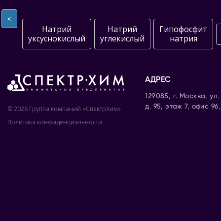
<
Натрий
Натрий
Гипофосфит
уксуснокислый
углекислый
натрия
АДРЕС
129085, г. Москва, ул
д. 95, этаж 7, офис 96
© 2026 Группа компаний «СпектрХим»
Политика конфиденциальности