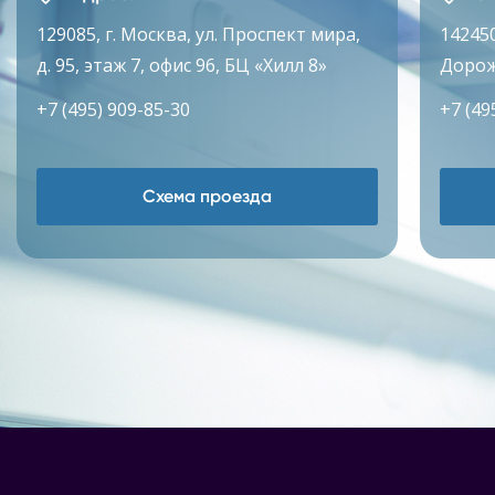
129085, г. Москва, ул. Проспект мира,
142450
д. 95, этаж 7, офис 96, БЦ «Хилл 8»
Дорож
+7 (495) 909-85-30
+7 (49
Схема проезда