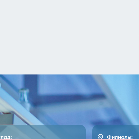
лад:
Филиалы: