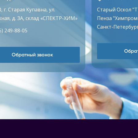
, г. Старая Купавна, ул.
Старый Оскол "
ная, д. 3А, склад «СПЕКТР-ХИМ»
Пенза "Химпром
Санкт-Петербург
5) 249-88-05
Обрат
Обратный звонок