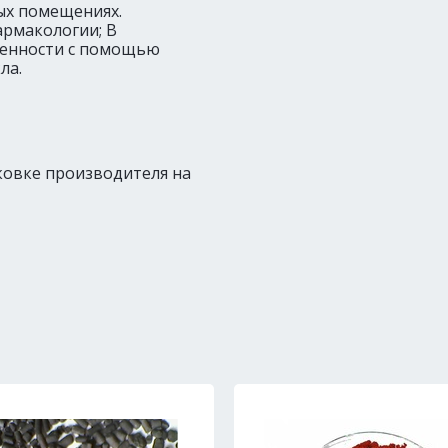
ых помещениях.
армакологии; В
ленности с помощью
ла.
ковке производителя на