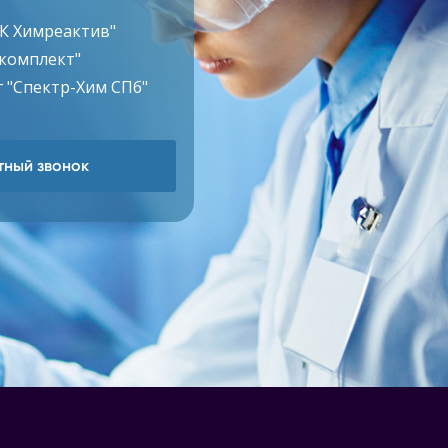
ТК Химреактив"
комплект"
 "Спектр-Хим СПб"
ный звонок