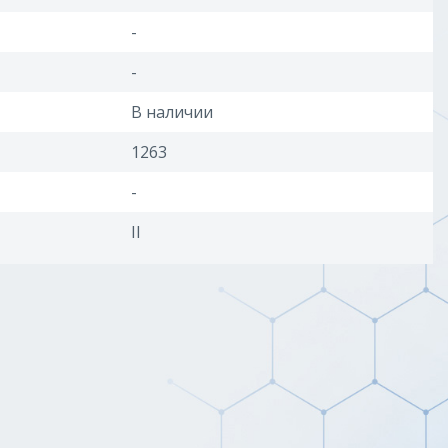
-
-
В наличии
1263
-
II