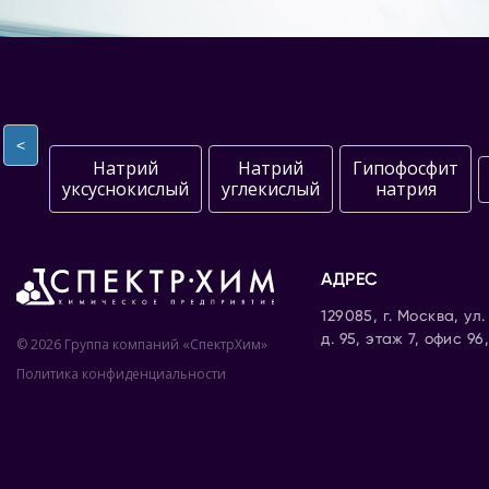
<
Натрий
Натрий
Гипофосфит
уксуснокислый
углекислый
натрия
АДРЕС
129085, г. Москва, ул
д. 95, этаж 7, офис 96
© 2026 Группа компаний «СпектрХим»
Политика конфиденциальности