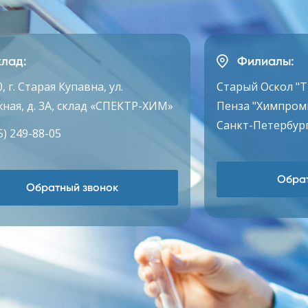
лад:
Филиалы:
, г. Старая Купавна, ул.
Старый Оскол "
ная, д. 3А, склад «СПЕКТР-ХИМ»
Пенза "Химпром
Санкт-Петербург
5) 249-88-05
Обрат
Обратный звонок