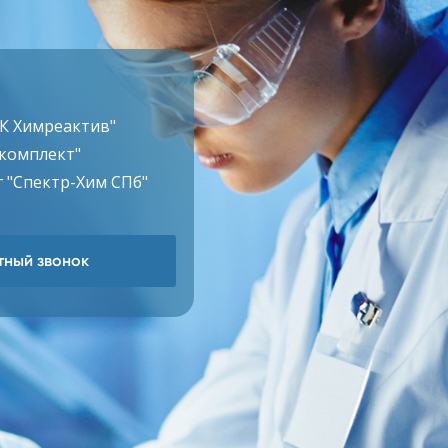
ТК Химреактив"
комплект"
 "Спектр-Хим СПб"
ный звонок