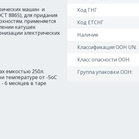
трических машин и
Код ГНГ
СТ 8865), для придания
хностям. применяется
Код ЕТСНГ
лении катушек
рнизации электрических
Наличие
Классификация ООН UN:
Класс опасности ООН:
ах емкостью 250л.
Группа упаковки ООН:
и температуре от -5оС
- 6 месяцев в таре