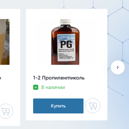
о
1-2 Пропиленгликоль
Нат
вод
В наличии
Купить