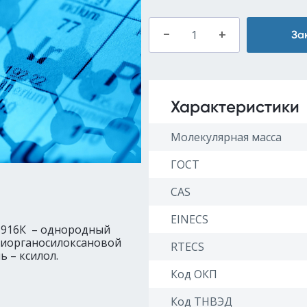
–
+
За
Характеристики
Молекулярная масса
ГОСТ
CAS
EINECS
-916К – однородный
олиорганосилоксановой
RTECS
 – ксилол.
Код ОКП
Код ТНВЭД