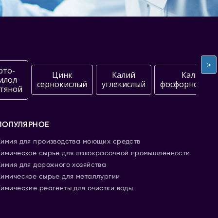
>
рто-
Цинк
Калий
Калий
илол
сернокислый
углекислый
фосфорнокисл
тяной
ПОПУЛЯРНОЕ
Химия для производства моющих средств
Химическое сырье для лакокрасочной промышленности
Химия для дорожного хозяйства
Химическое сырье для металлургии
Химические реагенты для очистки воды