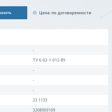
Цена: по договоренности
казать
-
ТУ 6-02-1-012-89
-
-
-
23 1133
3208909109