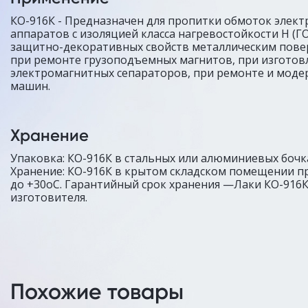
КО-916К - Предназначен для пропитки обмоток элек
аппаратов с изоляцией класса нагревостойкости Н (ГО
защитно-декоративных свойств металлическим повер
при ремонте грузоподъемных магнитов, при изготов
электромагнитных сепараторов, при ремонте и моде
машин.
Хранение
Упаковка: КО-916К в стальных или алюминиевых бочк
Хранение: КО-916К в крытом складском помещении пр
до +30оС. Гарантийный срок хранения —Лаки КО-916К 
изготовителя.
Похожие товары