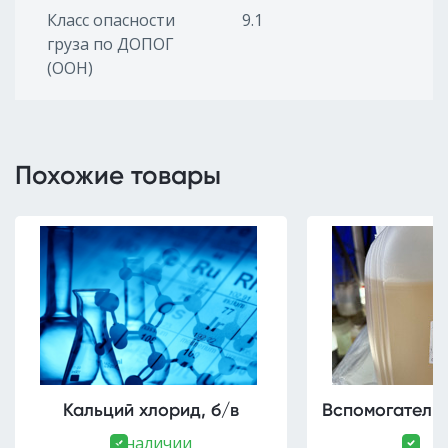
Класс опасности
9.1
груза по ДОПОГ
(ООН)
Похожие товары
Кальций хлорид, б/в
Вспомогательн
В наличии
В