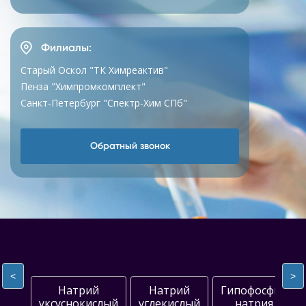
Филиалы:
Старый Оскол "ТК Химреактив"
Пенза "Химпромкомплект"
Санкт-Петербург "Спектр-Хим СПб"
Обратный звонок
<
>
Натрий
Натрий
Гипофосфит
уксуснокислый
углекислый
натрия